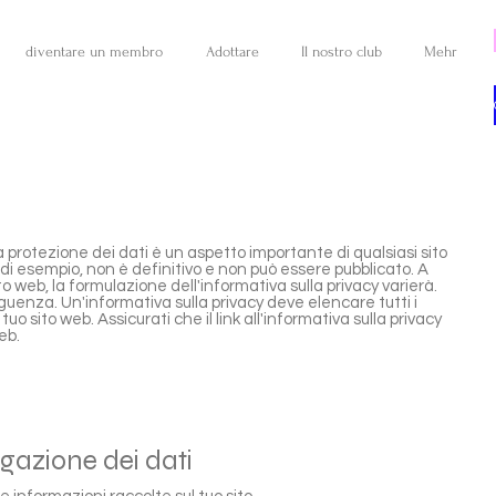
diventare un membro
Adottare
Il nostro club
Mehr
a protezione dei dati è un aspetto importante di qualsiasi sito
i esempio, non è definitivo e non può essere pubblicato. A
o web, la formulazione dell'informativa sulla privacy varierà.
uenza. Un'informativa sulla privacy deve elencare tutti i
tuo sito web. Assicurati che il link all'informativa sulla privacy
eb.
lgazione dei dati