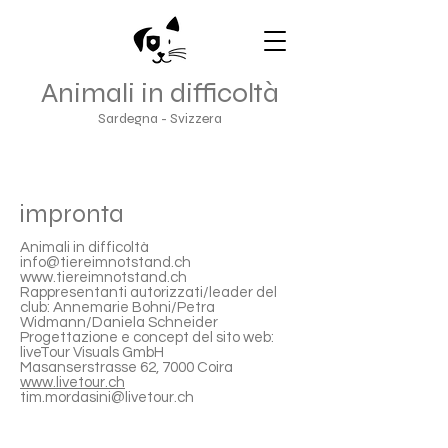
Animali in difficoltà
Sardegna - Svizzera
impronta
Animali in difficoltà
info@tiereimnotstand.ch
www.tiereimnotstand.ch
Rappresentanti autorizzati/leader del
club: Annemarie Bohni/Petra
Widmann/Daniela Schneider
Progettazione e concept del sito web:
liveTour Visuals GmbH
Masanserstrasse 62, 7000 Coira
www.livetour.ch
tim.mordasini@livetour.ch