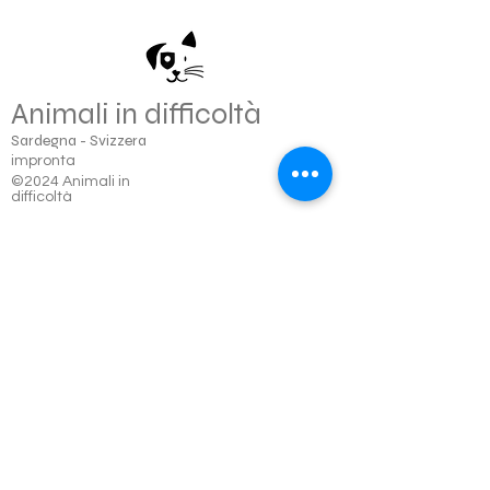
Animali in difficoltà
Sardegna - Svizzera
impronta
©2024 Animali in
difficoltà
Conto donazioni
Animali in difficoltà
8200 Sciaffusa
Banca cantonale di Sciaffusa
Numero di conto: 831.470-7101
Compensazione bancaria 782
SWIFT/BIC SHKBCH2S
IBAN CH36 0078 2008 3147 0710 1