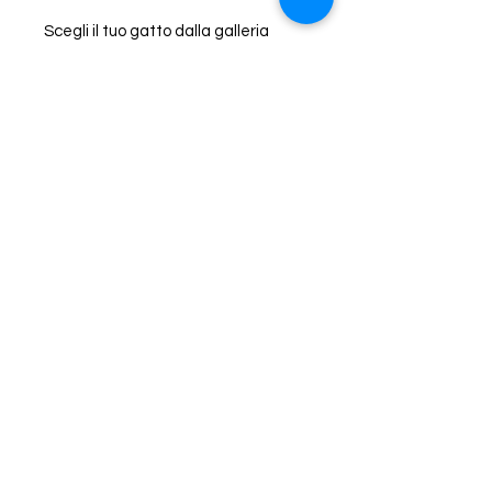
Scegli il tuo gatto dalla galleria
delle adozioni e inseriscilo nel
campo apposito.
Animali in difficoltà
Sardegna - Svizzera
impronta
©2024 Animali in
difficoltà
Conto donazioni
Animali in difficoltà
8200 Sciaffusa
Banca cantonale di Sciaffusa
Numero di conto: 831.470-7101
Compensazione bancaria 782