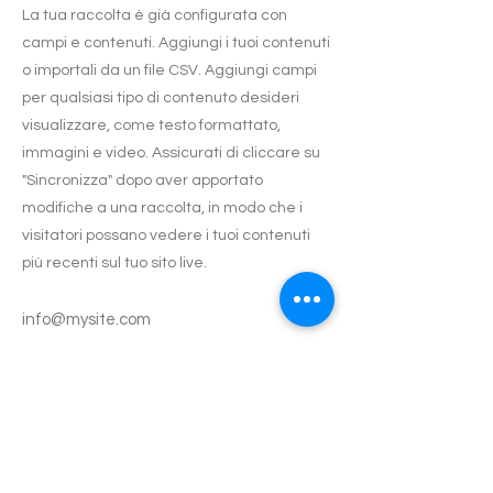
La tua raccolta è già configurata con
campi e contenuti. Aggiungi i tuoi contenuti
o importali da un file CSV. Aggiungi campi
per qualsiasi tipo di contenuto desideri
visualizzare, come testo formattato,
immagini e video. Assicurati di cliccare su
"Sincronizza" dopo aver apportato
modifiche a una raccolta, in modo che i
visitatori possano vedere i tuoi contenuti
più recenti sul tuo sito live.
info@mysite.com
Numero di telefono:
123-456-7890
Animali in difficoltà