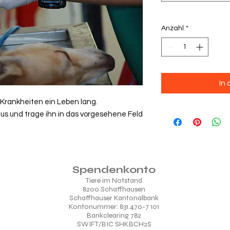
Anzahl
*
In
 Krankheiten ein Leben lang.
s und trage ihn in das vorgesehene Feld
Spendenkonto
Tiere im Notstand
8200 Schaffhausen
Schaffhauser Kantonalbank
Kontonummer: 831.470-7 101
Bankclearing 782
SWIFT/BIC SHKBCH2S