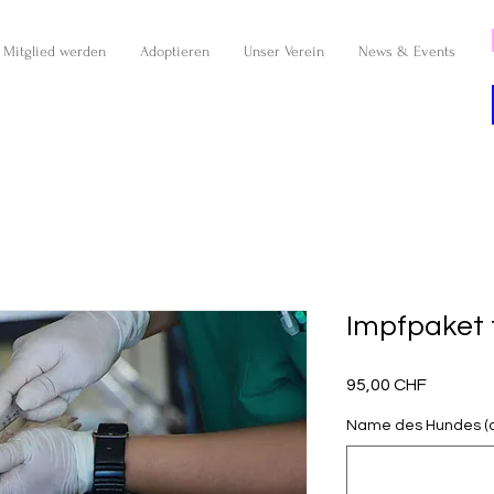
Mitglied werden
Adoptieren
Unser Verein
News & Events
Impfpaket 
Preis
95,00 CHF
Name des Hundes (o