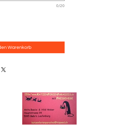
0/20
 den Warenkorb